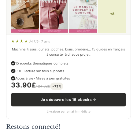
+8
4.7/5 · 7 avis
Machine, tissus, ourlets, poches, biais, broderie… 15 guides en français
à consulter à chaque projet.
15 ebooks thématiques complets
PDF · lecture sur tous supports
Accès à vie · Mises à jour gratuites
33.90
£
124.82
£
−73%
Je découvre les 15 ebooks →
Livraison par email immédiate
Restons connecté!