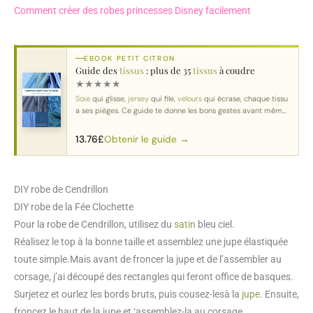
Comment créer des robes princesses Disney facilement
EBOOK PETIT CITRON
Guide des
tissus
: plus de 35
tissus
à coudre
★
★
★
★
★
Soie
qui glisse,
jersey
qui file,
velours
qui écrase, chaque tissu
a ses pièges. Ce guide te donne les bons gestes avant même
de couper.
Obtenir le guide →
13.76
£
DIY robe de Cendrillon
DIY robe de la Fée Clochette
Pour la robe de Cendrillon, utilisez du
satin
bleu ciel.
Réalisez le top à la bonne taille et assemblez une jupe élastiquée
toute simple.Mais avant de froncer la jupe et de l’assembler au
corsage, j’ai découpé des rectangles qui feront office de basques.
Surjetez et ourlez les bords bruts, puis cousez-lesà la
jupe
. Ensuite,
froncez le haut de la jupe et ‘assemblez-la au corsage