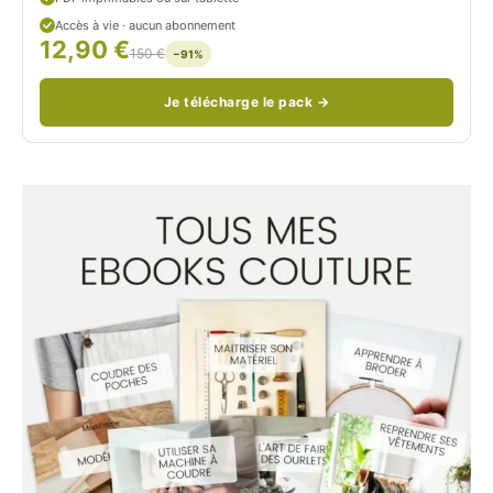
d
Accès à vie · aucun abonnement
12,90 €
/
150 €
−91%
Je télécharge le pack →