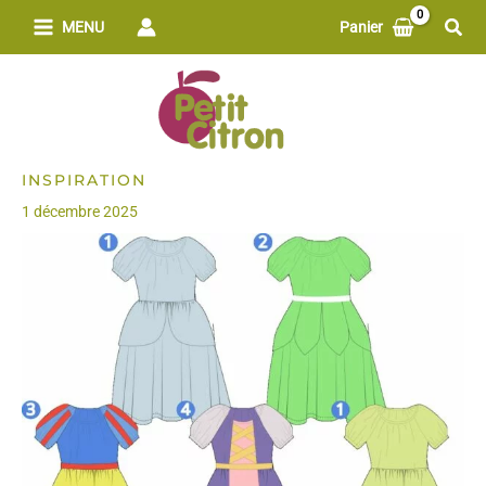
Aller
Rech
MENU
Panier
au
contenu
INSPIRATION
1 décembre 2025