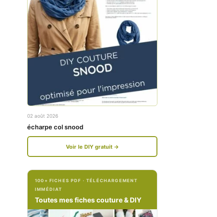
w
w
w
w
.
.
f
i
a
n
c
s
e
t
02 août 2026
b
a
écharpe col snood
o
g
Voir le DIY gratuit →
o
r
k
a
100+ FICHES PDF · TÉLÉCHARGEMENT
.
m
IMMÉDIAT
c
.
Toutes mes fiches couture & DIY
o
c