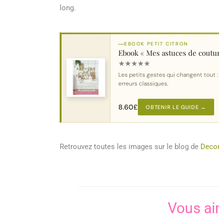
long.
EBOOK PETIT CITRON
Ebook « Mes astuces de coutu
★
★
★
★
★
Les petits gestes qui changent tout :
erreurs classiques.
8.60
£
OBTENIR LE GUIDE →
Retrouvez toutes les images sur le blog de
Deco
Vous ai