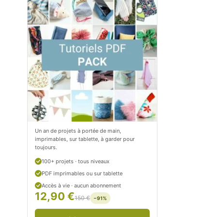
m
o
/
m
P
/
e
p
t
e
i
t
t
i
C
t
Un an de projets à portée de main,
imprimables, sur tablette, à garder pour
i
c
toujours.
t
i
100+ projets · tous niveaux
r
t
PDF imprimables ou sur tablette
Accès à vie · aucun abonnement
o
r
12,90 €
150 €
−91%
n
o