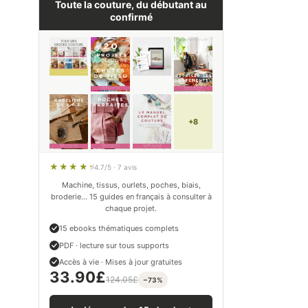
Toute la couture, du débutant au
confirmé
+8
4.7/5 · 7 avis
Machine, tissus, ourlets, poches, biais,
broderie… 15 guides en français à consulter à
chaque projet.
15 ebooks thématiques complets
PDF · lecture sur tous supports
Accès à vie · Mises à jour gratuites
33.90
£
124.05
£
−73%