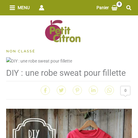
Aller
Rech
MENU
Panier
au
contenu
NON CLASSÉ
DIY : une robe sweat pour fillette
0