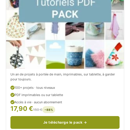
C
t
i
c
t
i
r
t
o
r
n
o
/
n
c
Un an de projets à portée de main, imprimables, sur tablette, à garder
o
pour toujours.
u
100+ projets · tous niveaux
PDF imprimables ou sur tablette
d
Accès à vie · aucun abonnement
17,90 €
/
150 €
−88%
Je télécharge le pack →