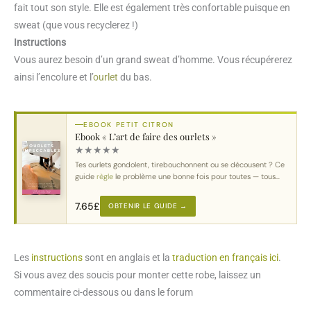
fait tout son style. Elle est également très confortable puisque en
sweat (que vous recyclerez !)
Instructions
Vous aurez besoin d’un grand sweat d’homme. Vous récupérerez
ainsi l’encolure et l’
ourlet
du bas.
EBOOK PETIT CITRON
Ebook « L’art de faire des ourlets »
★
★
★
★
★
Tes ourlets gondolent, tirebouchonnent ou se décousent ? Ce
guide
règle
le problème une bonne fois pour toutes — tous
tissus
, toutes machines.
7.65
£
OBTENIR LE GUIDE →
Les
instructions
sont en anglais et la
traduction en français ici
.
Si vous avez des soucis pour monter cette robe, laissez un
commentaire ci-dessous ou dans le forum