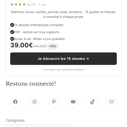
4.7/5 · 7 avis
Machine, tissus, ourlets, poches, biais, broderie… 15 guides en français
à consulter à chaque projet.
15 ebooks thématiques complets
PDF · lecture sur tous supports
Accès à vie · Mises à jour gratuites
39.00
€
145.20
€
−73%
Je découvre les 15 ebooks →
Livraison par email immédiate
Restons connecté!
h
h
P
Y
T
E
t
t
i
o
i
-
Catégories
t
t
n
u
k
m