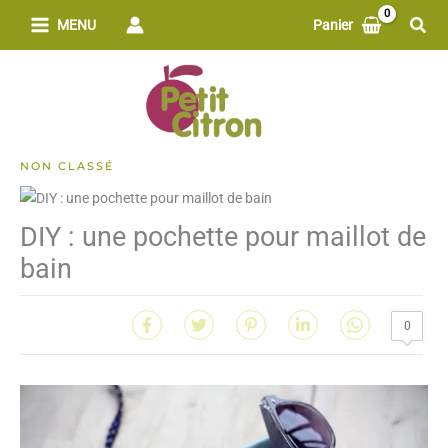
Aller
Rech
MENU
Panier
au
contenu
NON CLASSÉ
DIY : une pochette pour maillot de
bain
0