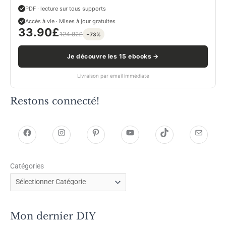
PDF · lecture sur tous supports
Accès à vie · Mises à jour gratuites
33.90
£
124.82
£
−73%
Je découvre les 15 ebooks →
Livraison par email immédiate
Restons connecté!
h
h
P
Y
T
E
t
t
i
o
i
-
Catégories
t
t
n
u
k
m
p
p
t
T
T
a
s
s
e
u
o
i
Mon dernier DIY
:
:
r
b
k
l