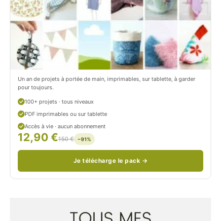
r
t
o
r
n
o
/
n
c
Un an de projets à portée de main, imprimables, sur tablette, à garder
o
pour toujours.
u
100+ projets · tous niveaux
PDF imprimables ou sur tablette
d
Accès à vie · aucun abonnement
12,90 €
/
150 €
−91%
Je télécharge le pack →