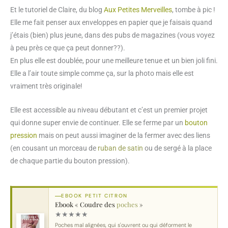
Et le tutoriel de Claire, du blog
Aux Petites Merveilles
, tombe à pic !
Elle me fait penser aux enveloppes en papier que je faisais quand
j’étais (bien) plus jeune, dans des pubs de magazines (vous voyez
à peu près ce que ça peut donner??).
En plus elle est doublée, pour une meilleure tenue et un bien joli fini.
Elle a l’air toute simple comme ça, sur la photo mais elle est
vraiment très originale!
Elle est accessible au niveau débutant et c’est un premier projet
qui donne super envie de continuer. Elle se ferme par un
bouton
pression
mais on peut aussi imaginer de la fermer avec des liens
(en cousant un morceau de
ruban de satin
ou de sergé à la place
de chaque partie du bouton pression).
EBOOK PETIT CITRON
Ebook « Coudre des
poches
»
★
★
★
★
★
Poches mal alignées, qui s'ouvrent ou qui déforment le