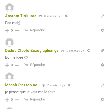
Anatom Titililitao
12 années il y a
Pas mal;)
Répondre
0
Dadou Cloclo Zozogiugiuange
12 années il y a
Bonne idee 😉
Répondre
0
Magali Pierson-nou
12 années il y a
je pense que je vais me le faire
Répondre
0