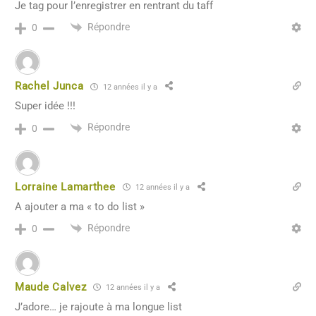
Je tag pour l’enregistrer en rentrant du taff
Répondre
0
Rachel Junca
12 années il y a
Super idée !!!
Répondre
0
Lorraine Lamarthee
12 années il y a
A ajouter a ma « to do list »
Répondre
0
Maude Calvez
12 années il y a
J’adore… je rajoute à ma longue list