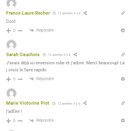
France Laure Recher
12 années il y a
Cool
Répondre
0
Sarah Cauchois
12 années il y a
J’avais déjà vu enversion robe et j’adore. Merci beaucoup! Là
j crois le faire rapido
Répondre
0
Marie Victorine Piot
12 années il y a
j’adOre !
Répondre
0