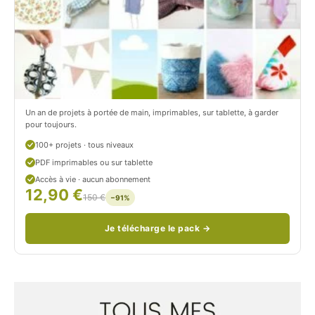
r
t
o
r
n
o
/
n
c
Un an de projets à portée de main, imprimables, sur tablette, à garder
o
pour toujours.
u
100+ projets · tous niveaux
PDF imprimables ou sur tablette
d
Accès à vie · aucun abonnement
12,90 €
/
150 €
−91%
Je télécharge le pack →