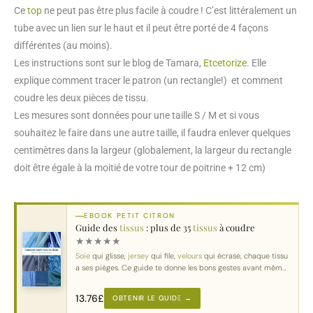
Ce
top
ne peut pas être plus facile à coudre ! C’est littéralement un
tube avec un lien sur le haut et il peut être porté de 4 façons
différentes (au moins).
Les instructions sont sur le blog de Tamara,
Etcetorize
. Elle
explique comment tracer le patron (un rectangle!) et comment
coudre les deux pièces de tissu.
Les mesures sont données pour une taille S / M et si vous
souhaitez le faire dans une autre taille, il faudra enlever quelques
centimètres dans la largeur (globalement, la largeur du rectangle
doit être égale à la moitié de votre tour de poitrine + 12 cm)
EBOOK PETIT CITRON
Guide des
tissus
: plus de 35
tissus
à coudre
★
★
★
★
★
Soie
qui glisse,
jersey
qui file,
velours
qui écrase, chaque tissu
a ses pièges. Ce guide te donne les bons gestes avant même
de
couper
.
13.76
£
OBTENIR LE GUIDE →