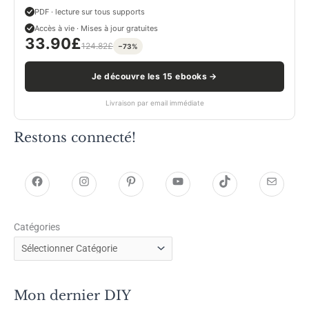
PDF · lecture sur tous supports
Accès à vie · Mises à jour gratuites
33.90
£
124.82
£
−73%
Je découvre les 15 ebooks →
Livraison par email immédiate
Restons connecté!
h
h
P
Y
T
E
t
t
i
o
i
-
Catégories
t
t
n
u
k
m
p
p
t
T
T
a
s
s
e
u
o
i
Mon dernier DIY
:
:
r
b
k
l