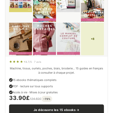
+8
4.7/5 · 7 avis
Machine, tissus, ourlets, poches, biais, broderie… 15 guides en français
à consulter à chaque projet.
15 ebooks thématiques complets
PDF · lecture sur tous supports
Accès à vie · Mises à jour gratuites
33.90
£
124.82
£
−73%
Je découvre les 15 ebooks →