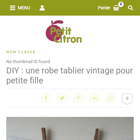
Aller
Rech
MENU
Panier
au
contenu
NON CLASSÉ
No thumbnail ID found
DIY : une robe tablier vintage pour
petite fille
0