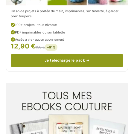
c
Un an de projets à portée de main, imprimables, sur tablette, à garder
o
pour toujours.
u
100+ projets · tous niveaux
PDF imprimables ou sur tablette
d
Accès à vie · aucun abonnement
12,90 €
/
150 €
−91%
Je télécharge le pack →