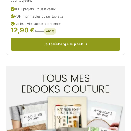
o
pour toujours.
u
100+ projets · tous niveaux
PDF imprimables ou sur tablette
d
Accès à vie · aucun abonnement
12,90 €
/
150 €
−91%
Je télécharge le pack →