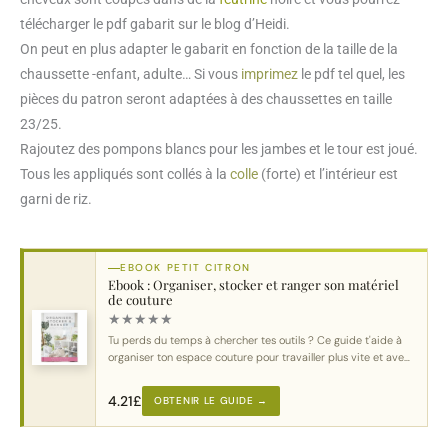
télécharger le pdf gabarit sur le blog d’Heidi.
On peut en plus adapter le gabarit en fonction de la taille de la
chaussette -enfant, adulte… Si vous
imprimez
le pdf tel quel, les
pièces du patron seront adaptées à des chaussettes en taille
23/25.
Rajoutez des pompons blancs pour les jambes et le tour est joué.
Tous les appliqués sont collés à la
colle
(forte) et l’intérieur est
garni de riz.
EBOOK PETIT CITRON
Ebook : Organiser, stocker et ranger son matériel
de couture
★
★
★
★
★
Tu perds du temps à chercher tes outils ? Ce guide t'aide à
organiser ton espace couture pour travailler plus vite et avec
plus de plaisir.
4.21
£
OBTENIR LE GUIDE →