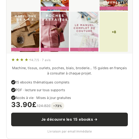
+8
4.7/5 · 7 avis
Machine, tissus, ourlets, poches, biais, broderie… 15 guides en français
à consulter à chaque projet.
15 ebooks thématiques complets
PDF · lecture sur tous supports
Accès à vie · Mises à jour gratuites
33.90
£
124.82
£
−73%
Je découvre les 15 ebooks →
Livraison par email immédiate