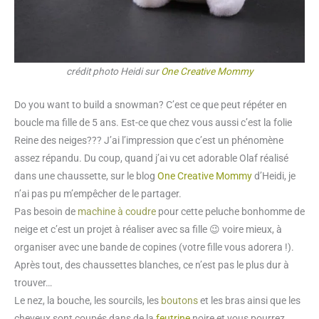
crédit photo Heidi sur
One Creative Mommy
Do you want to build a snowman? C’est ce que peut répéter en
boucle ma fille de 5 ans. Est-ce que chez vous aussi c’est la folie
Reine des neiges??? J’ai l’impression que c’est un phénomène
assez répandu. Du coup, quand j’ai vu cet adorable Olaf réalisé
dans une chaussette, sur le blog
One Creative Mommy
d’Heidi, je
n’ai pas pu m’empêcher de le partager.
Pas besoin de
machine à coudre
pour cette peluche bonhomme de
neige et c’est un projet à réaliser avec sa fille 😉 voire mieux, à
organiser avec une bande de copines (votre fille vous adorera !).
Après tout, des chaussettes blanches, ce n’est pas le plus dur à
trouver…
Le nez, la bouche, les sourcils, les
boutons
et les bras ainsi que les
cheveux sont coupés dans de la
feutrine
noire et vous pourrez