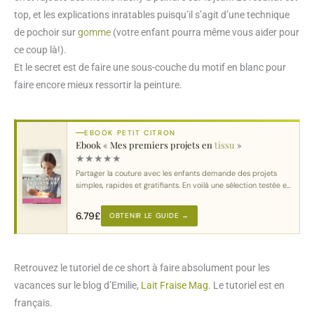
top, et les explications inratables puisqu’il s’agit d’une technique
de pochoir sur
gomme
(votre enfant pourra même vous aider pour
ce coup là!).
Et le secret est de faire une sous-couche du motif en blanc pour
faire encore mieux ressortir la peinture.
EBOOK PETIT CITRON
Ebook « Mes premiers projets en
tissu
»
★
★
★
★
★
Partager la couture avec les enfants demande des projets
simples, rapides et gratifiants. En voilà une sélection testée et
approuvée.
6.79
£
OBTENIR LE GUIDE →
Retrouvez le tutoriel de ce short à faire absolument pour les
vacances sur le blog d’Emilie,
Lait Fraise Mag
. Le tutoriel est en
français.