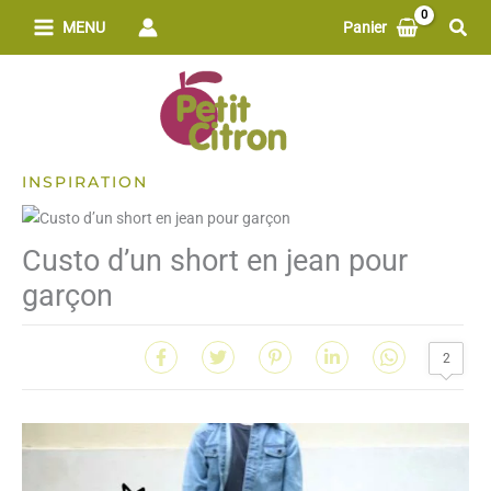
Aller
Rech
MENU
Panier
au
contenu
INSPIRATION
Custo d’un short en jean pour
garçon
2