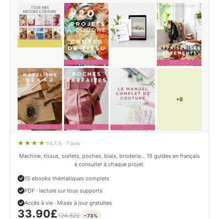
+8
4.7/5 · 7 avis
Machine, tissus, ourlets, poches, biais, broderie… 15 guides en français
à consulter à chaque projet.
15 ebooks thématiques complets
PDF · lecture sur tous supports
Accès à vie · Mises à jour gratuites
33.90
£
124.82
£
−73%