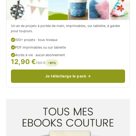
n
o
/
n
c
Un an de projets à portée de main, imprimables, sur tablette, à garder
o
pour toujours.
u
100+ projets · tous niveaux
PDF imprimables ou sur tablette
d
Accès à vie · aucun abonnement
12,90 €
/
150 €
−91%
Je télécharge le pack →