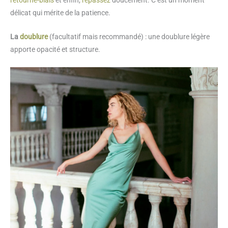
retourne-biais
et enfin,
repassez
doucement. C’est un moment
délicat qui mérite de la patience.
La
doublure
(facultatif mais recommandé) : une doublure légère
apporte opacité et structure.