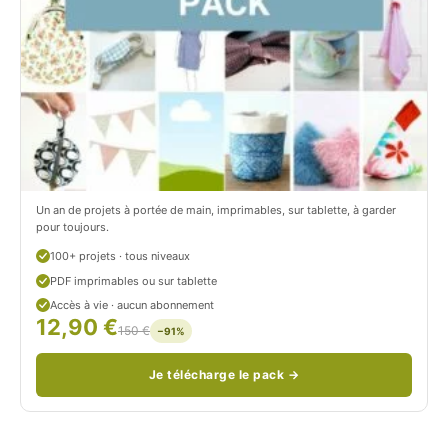
t
i
r
t
o
r
n
o
/
n
c
Un an de projets à portée de main, imprimables, sur tablette, à garder
o
pour toujours.
u
100+ projets · tous niveaux
PDF imprimables ou sur tablette
d
Accès à vie · aucun abonnement
12,90 €
/
150 €
−91%
Je télécharge le pack →