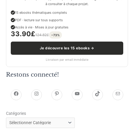
à consulter à chaque projet.
15 ebooks thématiques complets
PDF · lecture sur tous supports
Accès à vie · Mises à jour gratuites
33.90
£
124.82
£
−73%
Je découvre les 15 ebooks →
Livraison par email immédiate
Restons connecté!
h
h
P
Y
T
E
t
t
i
o
i
-
Catégories
t
t
n
u
k
m
p
p
t
T
T
a
s
s
e
u
o
i