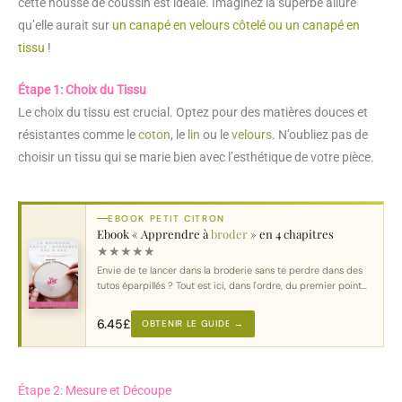
cette housse de coussin est idéale. Imaginez la superbe allure
qu’elle aurait sur
un canapé en velours côtelé
ou un canapé en
tissu
!
Étape 1: Choix du Tissu
Le choix du tissu est crucial. Optez pour des matières douces et
résistantes comme le
coton
, le
lin
ou le
velours
. N’oubliez pas de
choisir un tissu qui se marie bien avec l’esthétique de votre pièce.
EBOOK PETIT CITRON
Ebook « Apprendre à
broder
» en 4 chapitres
★
★
★
★
★
Envie de te lancer dans la broderie sans te perdre dans des
tutos éparpillés ? Tout est ici, dans l'ordre, du premier point
au motif complet.
6.45
£
OBTENIR LE GUIDE →
Étape 2: Mesure et Découpe