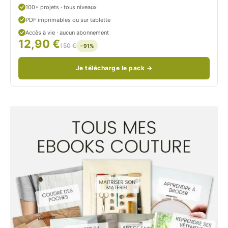
u
100+ projets · tous niveaux
PDF imprimables ou sur tablette
d
Accès à vie · aucun abonnement
12,90 €
/
150 €
−91%
Je télécharge le pack →