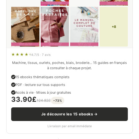
+8
4.7/5 · 7 avis
Machine, tissus, ourlets, poches, biais, broderie… 15 guides en français
à consulter à chaque projet.
15 ebooks thématiques complets
PDF · lecture sur tous supports
Accès à vie · Mises à jour gratuites
33.90
£
124.82
£
−73%
Je découvre les 15 ebooks →
Livraison par email immédiate