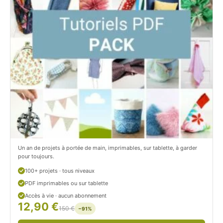
t
i
C
t
i
c
t
i
r
t
o
r
n
o
/
n
c
Un an de projets à portée de main, imprimables, sur tablette, à garder
o
pour toujours.
u
100+ projets · tous niveaux
PDF imprimables ou sur tablette
d
Accès à vie · aucun abonnement
12,90 €
/
150 €
−91%