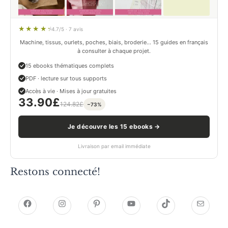
4.7/5 · 7 avis
Machine, tissus, ourlets, poches, biais, broderie… 15 guides en français
à consulter à chaque projet.
15 ebooks thématiques complets
PDF · lecture sur tous supports
Accès à vie · Mises à jour gratuites
33.90
£
124.82
£
−73%
Je découvre les 15 ebooks →
Livraison par email immédiate
Restons connecté!
h
h
P
Y
T
E
t
t
i
o
i
-