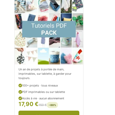
m
o
/
m
P
/
e
p
t
e
i
t
t
i
C
t
Un an de projets à portée de main,
imprimables, sur tablette, à garder pour
i
c
toujours.
t
i
100+ projets · tous niveaux
r
t
PDF imprimables ou sur tablette
Accès à vie · aucun abonnement
o
r
17,90 €
150 €
−88%
n
o