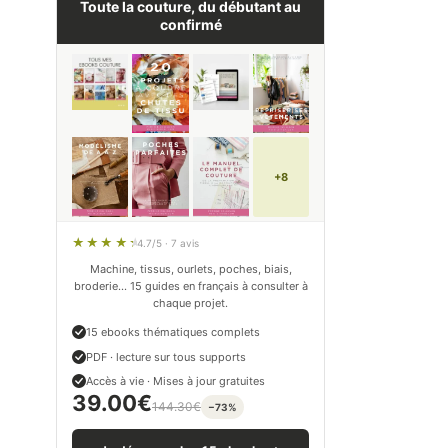
Toute la couture, du débutant au
confirmé
+8
4.7/5 · 7 avis
Machine, tissus, ourlets, poches, biais,
broderie… 15 guides en français à consulter à
chaque projet.
15 ebooks thématiques complets
PDF · lecture sur tous supports
Accès à vie · Mises à jour gratuites
39.00
€
144.30
€
−73%