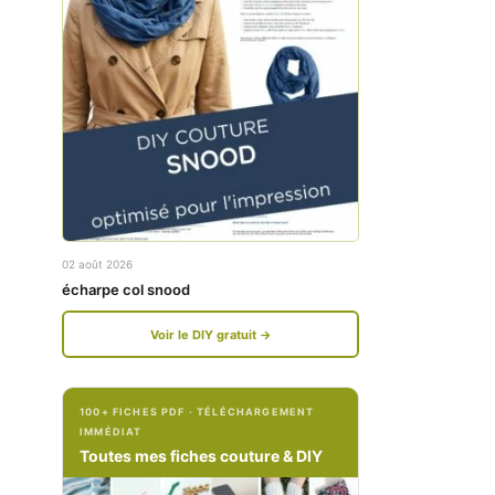
w
w
w
w
.
.
f
i
a
n
c
s
e
t
02 août 2026
b
a
écharpe col snood
o
g
Voir le DIY gratuit →
o
r
k
a
100+ FICHES PDF · TÉLÉCHARGEMENT
.
m
IMMÉDIAT
c
.
Toutes mes fiches couture & DIY
o
c