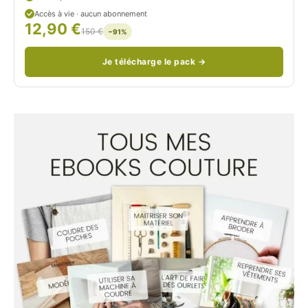
d
Accès à vie · aucun abonnement
12,90 €
/
150 €
−91%
Je télécharge le pack →