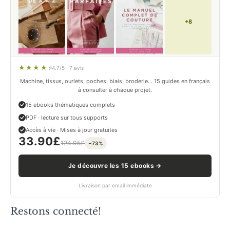
+8
4.7/5 · 7 avis
Machine, tissus, ourlets, poches, biais, broderie… 15 guides en français
à consulter à chaque projet.
15 ebooks thématiques complets
PDF · lecture sur tous supports
Accès à vie · Mises à jour gratuites
33.90
£
124.05
£
−73%
Je découvre les 15 ebooks →
Livraison par email immédiate
Restons connecté!