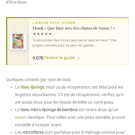
d’être doux.
EBOOK PETIT CITRON
Ebook « Que faire avec des chutes de tissus ? »
★
★
★
★
★
Tu accumules des chutes sans savoir quoi en faire ? Des
projets concrets pour ne plus rien gâcher.
Obtenir le guide →
5.07
£
Quelques conseils par type de tissu :
Le
tissu éponge
, neuf ou de récupération, est idéal pour les
lingettes absorbantes. S’il est de récupération, vérifiez qu’il
est assez doux pour les fesses de bébé ou votre peau.
Le
tissu micro éponge de bambou
est moins doux qu’un
coton
classique. Pour celles avec une peau sensible, je vous
conseille d’essayer avant.
Les
microfibres
sont parfaites pour le ménage comme pour