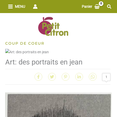
Aller
Rech
MENU
Panier
au
contenu
COUP DE COEUR
Art: des portraits en jean
1