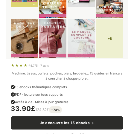
+8
4.7/5 · 7 avis
Machine, tissus, ourlets, poches, biais, broderie… 15 guides en français
à consulter à chaque projet.
15 ebooks thématiques complets
PDF · lecture sur tous supports
Accès à vie · Mises à jour gratuites
33.90
£
124.82
£
−73%
Je découvre les 15 ebooks →