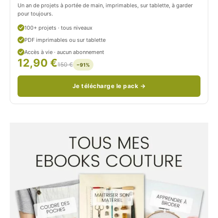
Un an de projets à portée de main, imprimables, sur tablette, à garder
o
pour toujours.
u
100+ projets · tous niveaux
PDF imprimables ou sur tablette
d
Accès à vie · aucun abonnement
12,90 €
/
150 €
−91%
Je télécharge le pack →