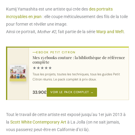
Kumij Yamashita est une artiste qui crée des
des portraits
incroyables en jean
: elle coupe méticuleusement des fils de la toile
pour former et révéler une image.
Ainsi ce portrait,
Mother #2
, fait partie de la série
Warp and Weft
.
EBOOK PETIT CITRON
Mes 15 ebooks couture : la bibliothèque de référence
complète
★
★
★
★
★
Tous les projets, toutes les techniques, tous les guides Petit
Citron réunis. Le pack complet à prix doux.
33.90
£
VOIR LE PACK COMPLET →
Tout le travail de cette artiste est exposé jusqu’au 1er juin 2013 à
la
Scott White Contemporary Art
à La Jolla (on ne sait jamais,
vous passerez peut-être en Californie d’ici là).