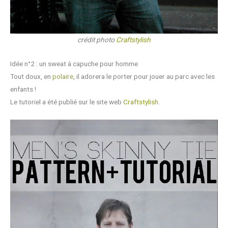
crédit photo
Craftstylish
Idée n°2 : un sweat à capuche pour homme
Tout doux, en
polaire
, il adorera le porter pour jouer au parc avec les
enfants !
Le tutoriel a été publié sur le site web
Craftstylish
.