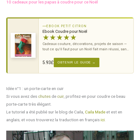
10 cadeaux pour les papas à coudre pour ce Noël
EBOOK PETIT CITRON
Ebook Coudre pour Noël
★
★
★
★
★
Cadeaux couture, décorations, projets de saison —
tout ce qu'il faut pour un Noël fait main réussi, sans
stress de dernière minute.
5.93
£
OBTENIR LE GUIDE →
Idée n°1 : un porte-carte en cuir
Si vous avez des
chutes
de
cuir
, profitez-en pour coudre ce beau
porte-carte très élégant.
Le tutoriel a été publié sur le blog de Caila,
Caila Made
et est en
anglais; et vous trouverez la traduction en français
ici
.