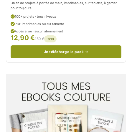
Un an de projets à portée de main, imprimables, sur tablette, à garder
o
pour toujours.
u
100+ projets · tous niveaux
PDF imprimables ou sur tablette
d
Accès à vie · aucun abonnement
12,90 €
/
150 €
−91%
Je télécharge le pack →