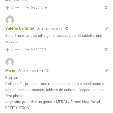
Répondre
0
Valérie De Smet
11 années il y a
étuis à lunette, pochette gsm, trousse pour la tablette, une
cravate,..
Répondre
0
Marie
16 années il y a
Bonjour
Cett année, presque tous mes cadeaux sont « hand made »,
des coussins, trousses, tabliers de cuisine. J’espère que ça
fera plaisir.
Je profite pour dire un grand « MERCI » à mon blog favori
PETIT CITRON