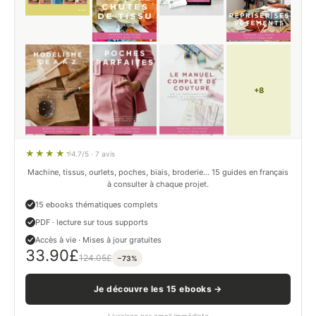
+8
4.7/5 · 7 avis
Machine, tissus, ourlets, poches, biais, broderie… 15 guides en français
à consulter à chaque projet.
15 ebooks thématiques complets
PDF · lecture sur tous supports
Accès à vie · Mises à jour gratuites
33.90
£
124.05
£
−73%
Je découvre les 15 ebooks →
Livraison par email immédiate