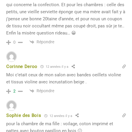
qui concerne la confection. Et pour les chambres : celle des
petits, une vieille serviette éponge que ma mère avait fait y à
j’pense une bonne 20taine d’année, et pour nous un coupon
de tissu noir occultant même pas coupé droit, pas sûr je te..
Enfin la misère question rideau… 😀
Répondre
0
Corinne Deroo
12 années il y a
Moi c’etait ceux de mon salon avec bandes oeillets violine
et tissus violine avec incrustation beige .
Répondre
2
Sophie des Bois
12 années il y a
pour la chambre de ma fille : voilage, coton imprimé et
pattes avec bouton papillon en bois 🙂