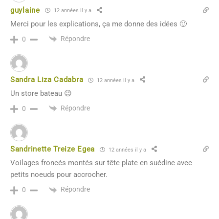
guylaine
12 années il y a
Merci pour les explications, ça me donne des idées 🙂
Répondre
0
Sandra Liza Cadabra
12 années il y a
Un store bateau 😉
Répondre
0
Sandrinette Treize Egea
12 années il y a
Voilages froncés montés sur tête plate en suédine avec
petits noeuds pour accrocher.
Répondre
0