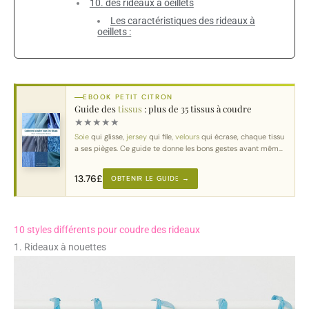
10. des rideaux à oeillets
Les caractéristiques des rideaux à
oeillets :
EBOOK PETIT CITRON
Guide des
tissus
: plus de 35 tissus à coudre
★
★
★
★
★
Soie
qui glisse,
jersey
qui file,
velours
qui écrase, chaque tissu
a ses pièges. Ce guide te donne les bons gestes avant même
de
couper
.
13.76
£
OBTENIR LE GUIDE →
10 styles différents pour coudre des rideaux
1. Rideaux à nouettes