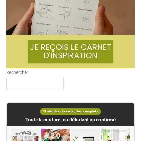
15 ebooks · la collection complète
Toute la couture, du débutant au confirmé
+8
4.7/5 · 7 avis
Machine, tissus, ourlets, poches, biais, broderie… 15 guides en français
à consulter à chaque projet.
15 ebooks thématiques complets