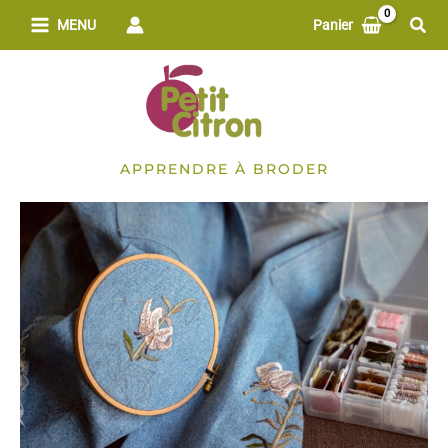
Aller
Rech
MENU
Panier
au
contenu
APPRENDRE À BRODER