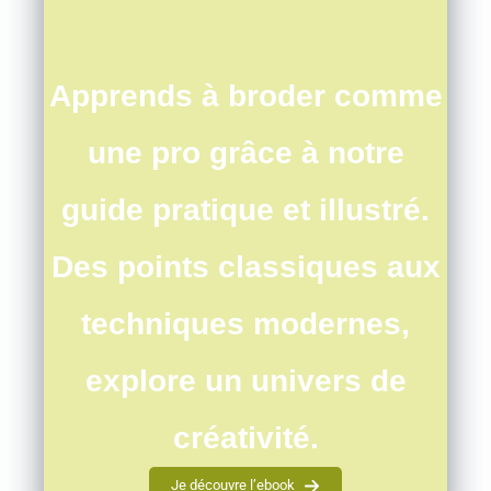
explore un univers de
créativité.
Je découvre l’ebook
Comment faire:
Utilisez un produit stabilisateur spécialisé, tel que le
Sulky Fabri-
Solvy
(ou le Fabri-Solvy Sticky ou du fil Avalon)
Tracez le motif de broderie sur le stabilisateur, ou si vous utilisez
Fabri-Solvy Sticky (avec un support papier), utilisez l’
imprimante
de votre
ordinateur
pour imprimer le motif sur le stabilisateur.
Bâtissez ou collez (si votre stabilisateur est autocollant) votre
motif sur le tissu, là où vous souhaitez positionner la broderie.
Brodez le motif sur l’
entoilage
et le tissu. Lorsque la broderie est