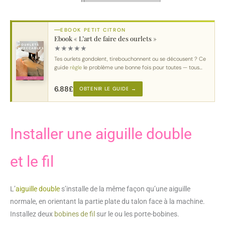
EBOOK PETIT CITRON
Ebook « L’art de faire des ourlets »
★
★
★
★
★
Tes ourlets gondolent, tirebouchonnent ou se décousent ? Ce
guide
règle
le problème une bonne fois pour toutes — tous
tissus
, toutes machines.
6.88
£
OBTENIR LE GUIDE →
Installer une aiguille double
et le fil
L’
aiguille double
s’installe de la même façon qu’une aiguille
normale, en orientant la partie plate du talon face à la machine.
Installez deux
bobines de fil
sur le ou les porte-bobines.