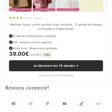
4.7/5 · 7 avis
Machine, tissus, ourlets, poches, biais, broderie… 15 guides en français
à consulter à chaque projet.
15 ebooks thématiques complets
PDF · lecture sur tous supports
Accès à vie · Mises à jour gratuites
39.00
€
144.30
€
−73%
Je découvre les 15 ebooks →
Livraison par email immédiate
Restons connecté!
h
h
P
Y
T
E