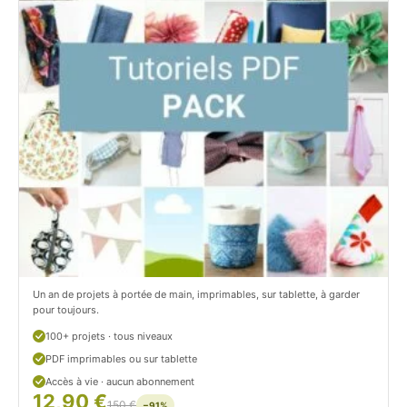
i
t
t
i
C
t
i
c
t
i
r
t
o
r
n
o
/
n
c
Un an de projets à portée de main, imprimables, sur tablette, à garder
o
pour toujours.
u
100+ projets · tous niveaux
PDF imprimables ou sur tablette
d
Accès à vie · aucun abonnement
12,90 €
/
150 €
−91%