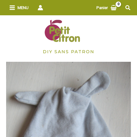
Aller
Rech
MENU
Panier
au
contenu
DIY SANS PATRON