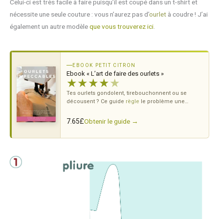
Celui-ci est très facile à faire puisqu’il est coupé dans un t-shirt et
nécessite une seule couture : vous n’aurez pas d’
ourlet
à coudre ! J’ai
également un autre modèle
que vous trouverez ici
.
EBOOK PETIT CITRON
Ebook « L’art de faire des ourlets »
★
★
★
★
★
Tes ourlets gondolent, tirebouchonnent ou se
décousent ? Ce guide
règle
le problème une
bonne fois pour toutes — tous
tissus
, toutes
machines.
Obtenir le guide →
7.65
£