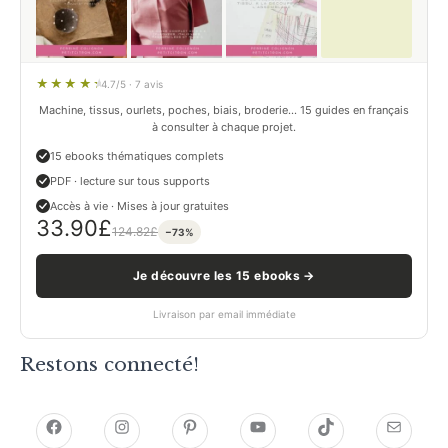
4.7/5 · 7 avis
Machine, tissus, ourlets, poches, biais, broderie… 15 guides en français
à consulter à chaque projet.
15 ebooks thématiques complets
PDF · lecture sur tous supports
Accès à vie · Mises à jour gratuites
33.90
£
124.82
£
−73%
Je découvre les 15 ebooks →
Livraison par email immédiate
Restons connecté!
h
h
P
Y
T
E