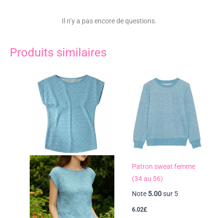
Il n’y a pas encore de questions.
Produits similaires
Patron sweat femme
(34 au 56)
Note
5.00
sur 5
6.02
£