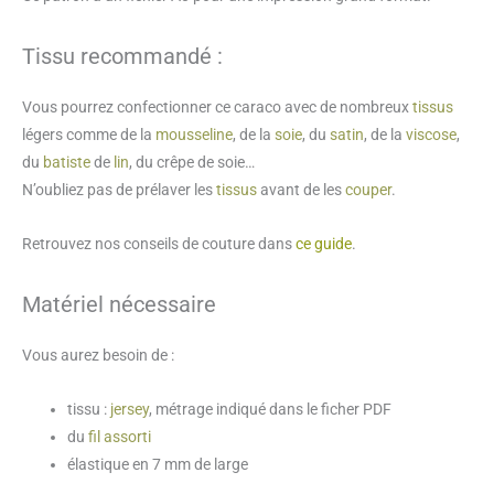
Tissu recommandé :
Vous pourrez confectionner ce caraco avec de nombreux
tissus
légers comme de la
mousseline
, de la
soie
, du
satin
, de la
viscose
,
du
batiste
de
lin
, du crêpe de soie…
N’oubliez pas de prélaver les
tissus
avant de les
couper
.
Retrouvez nos conseils de couture dans
ce guide
.
Matériel nécessaire
Vous aurez besoin de :
tissu :
jersey
, métrage indiqué dans le ficher PDF
du
fil assorti
élastique en 7 mm de large