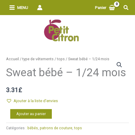
Aller
Rech
MENU
Panier
au
contenu
Accueil
/
type de vêtements
/
tops
/ Sweat bébé – 1/24 mois
Sweat bébé – 1/24 mois
3.31
£
Ajouter à la liste d'envies
quantité
Alternative:
Ajouter au panier
de
Sweat
Catégories :
bébés
,
patrons de couture
,
tops