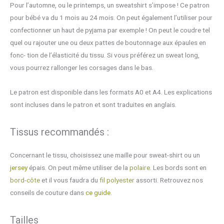
bébé
Pour l’automne, ou le printemps, un sweatshirt s’impose ! Ce patron
-
pour bébé va du 1 mois au 24 mois. On peut également l’utiliser pour
1/24
confectionner un haut de pyjama par exemple ! On peut le coudre tel
mois
quel ou rajouter une ou deux pattes de boutonnage aux épaules en
fonc- tion de l’élasticité du tissu. Si vous préférez un sweat long,
vous pourrez rallonger les corsages dans le bas.
Le patron est disponible dans les formats A0 et A4. Les explications
sont incluses dans le patron et sont traduites en anglais.
Tissus recommandés :
Concernant le tissu, choisissez une maille pour sweat-shirt ou un
jersey
épais. On peut même utiliser de la
polaire
. Les bords sont en
bord-côte
et il vous faudra du
fil polyester
assorti. Retrouvez nos
conseils de couture dans
ce guide
.
Tailles