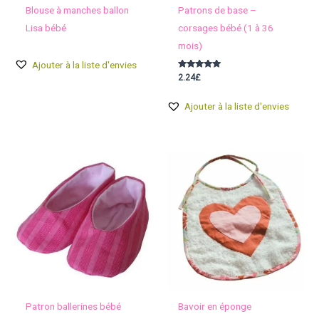
Blouse à manches ballon
Patrons de base –
Lisa bébé
corsages bébé (1 à 36
mois)
Ajouter à la liste d'envies
Note
2.24
£
5.00
sur 5
Ajouter à la liste d'envies
Patron ballerines bébé
Bavoir en éponge