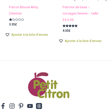
Patron Blouse Almy
Patrons de base –
(femme)
corsages femme – taille
34 à 56
Note
3.35
£
1.00
sur
Note
4.30
£
5
5.00
Ajouter à la liste d'envies
sur 5
Ajouter à la liste d'envies