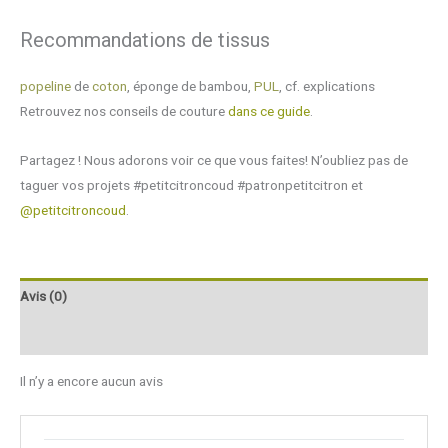
Recommandations de tissus
popeline
de
coton
, éponge de bambou,
PUL
, cf. explications
Retrouvez nos conseils de couture
dans ce guide
.
Partagez ! Nous adorons voir ce que vous faites! N’oubliez pas de
taguer vos projets #petitcitroncoud #patronpetitcitron et
@petitcitroncoud
.
Avis (0)
Q & R
Il n’y a encore aucun avis