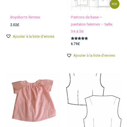
Boyshorts femme
Patrons de base –
pantalon femmes – taille
2.02
£
34 à 56
Ajouter à la liste d'envies
Note
6.79
£
5.00
sur 5
Ajouter à la liste d'envies