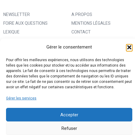
NEWSLETTER
A PROPOS
FOIRE AUX QUESTIONS
MENTIONS LÉGALES
LEXIQUE
CONTACT
IMPRIMER UN PATRON
ANNONCEURS
Gérer le consentement
MA BOUTIQUE CREATIVE FABRICA
CONDITIONS GÉNÉRALES
D’UTILISATION
Pour offrir les meilleures expériences, nous utilisons des technologies
telles que les cookies pour stocker et/ou accéder aux informations des
POLITIQUE DE CONFIDENTIALITÉ
appareils. Le fait de consentir à ces technologies nous permettra de traiter
ET PROTECTION DES DONNÉES
des données telles que le comportement de navigation ou les ID uniques
sur ce site. Le fait de ne pas consentir ou de retirer son consentement peut
(RGPD)
avoir un effet négatif sur certaines caractéristiques et fonctions.
POLITIQUE DE COOKIES (UE)
Gérer les services
PARTENAIRES
DROIT DE RÉTRACTATION
Accepter
Refuser