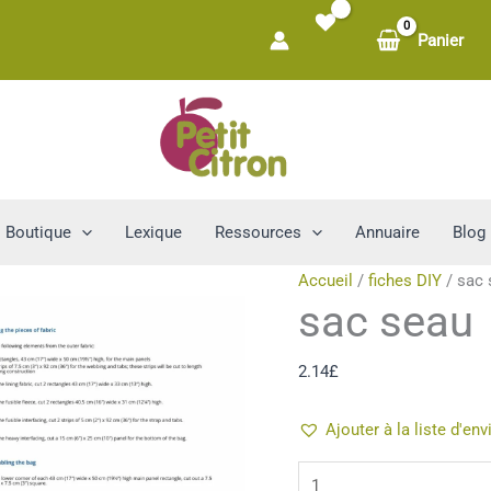
Panier
Boutique
Lexique
Ressources
Annuaire
Blog
Accueil
/
fiches DIY
/ sac 
sac seau
2.14
£
Ajouter à la liste d'env
quantité