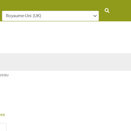
Rechercher
seau
ies