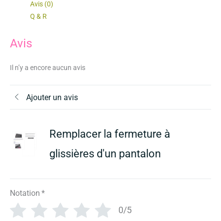
Avis (0)
fermeture
Q & R
à
glissières
Avis
d'un
pantalon
Il n’y a encore aucun avis
Ajouter un avis
Remplacer la fermeture à
glissières d'un pantalon
Notation
*
0/5