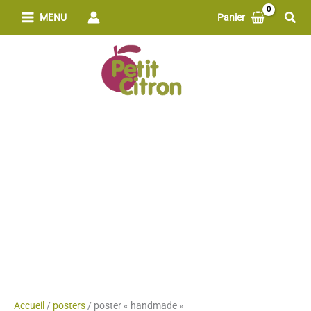
Aller
Rech
MENU
Panier
au
contenu
Accueil
/
posters
/ poster « handmade »