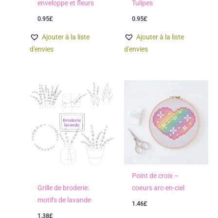
enveloppe et fleurs
Tulipes
0.95
£
0.95
£
Ajouter à la liste
Ajouter à la liste
d'envies
d'envies
Point de croix –
Grille de broderie:
coeurs arc-en-ciel
motifs de lavande
1.46
£
1.38
£