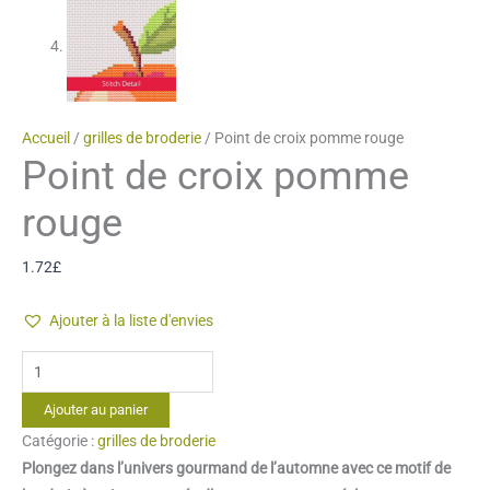
Accueil
/
grilles de broderie
/ Point de croix pomme rouge
Point de croix pomme
rouge
1.72
£
Ajouter à la liste d'envies
quantité
de
Ajouter au panier
Point
Catégorie :
grilles de broderie
de
Plongez dans l’univers gourmand de l’automne avec ce motif de
croix