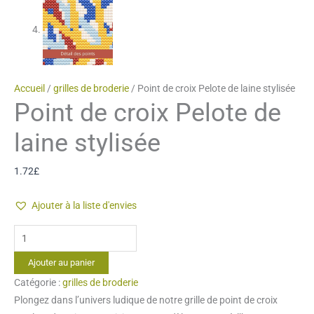
Accueil
/
grilles de broderie
/ Point de croix Pelote de laine stylisée
Point de croix Pelote de
laine stylisée
1.72
£
Ajouter à la liste d'envies
quantité
de
Ajouter au panier
Point
Catégorie :
grilles de broderie
de
Plongez dans l’univers ludique de notre grille de point de croix
croix