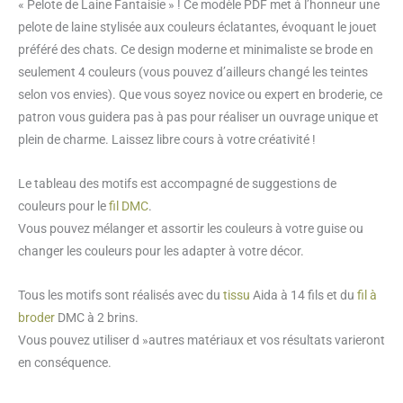
« Pelote de Laine Fantaisie » ! Ce modèle PDF met à l’honneur une
Pelote
pelote de laine stylisée aux couleurs éclatantes, évoquant le jouet
de
préféré des chats. Ce design moderne et minimaliste se brode en
laine
seulement 4 couleurs (vous pouvez d’ailleurs changé les teintes
stylisée
selon vos envies). Que vous soyez novice ou expert en broderie, ce
patron vous guidera pas à pas pour réaliser un ouvrage unique et
plein de charme. Laissez libre cours à votre créativité !
Le tableau des motifs est accompagné de suggestions de
couleurs pour le
fil DMC
.
Vous pouvez mélanger et assortir les couleurs à votre guise ou
changer les couleurs pour les adapter à votre décor.
Tous les motifs sont réalisés avec du
tissu
Aida à 14 fils et du
fil à
broder
DMC à 2 brins.
Vous pouvez utiliser d »autres matériaux et vos résultats varieront
en conséquence.