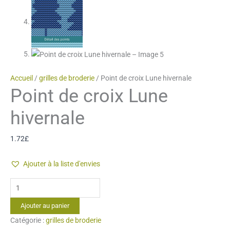
Accueil
/
grilles de broderie
/ Point de croix Lune hivernale
Point de croix Lune
hivernale
1.72
£
Ajouter à la liste d'envies
quantité
de
Ajouter au panier
Point
Catégorie :
grilles de broderie
de