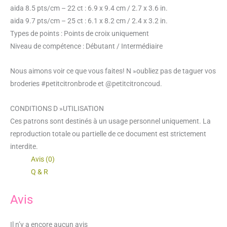
aida 8.5 pts/cm – 22 ct : 6.9 x 9.4 cm / 2.7 x 3.6 in.
aida 9.7 pts/cm – 25 ct : 6.1 x 8.2 cm / 2.4 x 3.2 in.
Types de points : Points de croix uniquement
Niveau de compétence : Débutant / Intermédiaire
Nous aimons voir ce que vous faites! N »oubliez pas de taguer vos
broderies #petitcitronbrode et @petitcitroncoud.
CONDITIONS D »UTILISATION
Ces patrons sont destinés à un usage personnel uniquement. La
reproduction totale ou partielle de ce document est strictement
interdite.
Avis (0)
Q & R
Avis
Il n’y a encore aucun avis