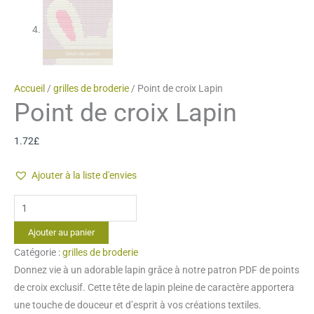
Accueil
/
grilles de broderie
/ Point de croix Lapin
Point de croix Lapin
1.72
£
Ajouter à la liste d'envies
quantité
de
Ajouter au panier
Point
Catégorie :
grilles de broderie
de
Donnez vie à un adorable lapin grâce à notre patron PDF de points
croix
de croix exclusif. Cette tête de lapin pleine de caractère apportera
Lapin
une touche de douceur et d’esprit à vos créations textiles.