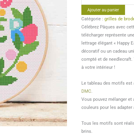
de
Ajouter au panier
Point
Catégorie :
grilles de brod
de
Célébrez Pâques avec cette
croix
télécharger représente un
Happy
lettrage élégant « Happy Ea
easter
décoratif ou un cadeau uni
compté et de needlecraft.
à votre intérieur !
Le tableau des motifs es
DMC
.
Vous pouvez mélanger et a
couleurs pour les adapter 
Tous les motifs sont réal
brins.