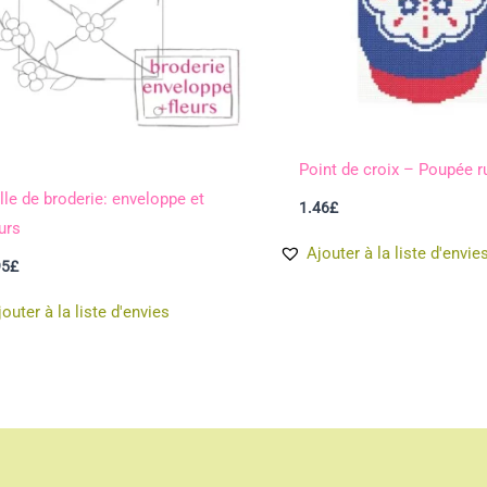
Point de croix – Poupée r
ille de broderie: enveloppe et
1.46
£
urs
Ajouter à la liste d'envie
95
£
jouter à la liste d'envies