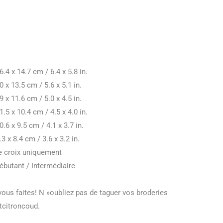
.4 x 14.7 cm / 6.4 x 5.8 in.
0 x 13.5 cm / 5.6 x 5.1 in.
9 x 11.6 cm / 5.0 x 4.5 in.
.5 x 10.4 cm / 4.5 x 4.0 in.
.6 x 9.5 cm / 4.1 x 3.7 in.
3 x 8.4 cm / 3.6 x 3.2 in.
de croix uniquement
butant / Intermédiaire
ous faites! N »oubliez pas de taguer vos broderies
tcitroncoud.