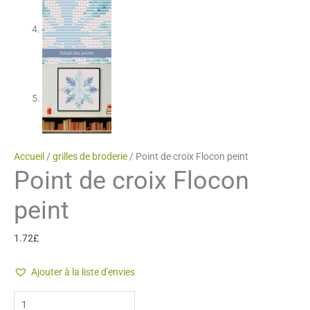
Accueil
/
grilles de broderie
/ Point de croix Flocon peint
Point de croix Flocon
peint
1.72
£
Ajouter à la liste d'envies
quantité