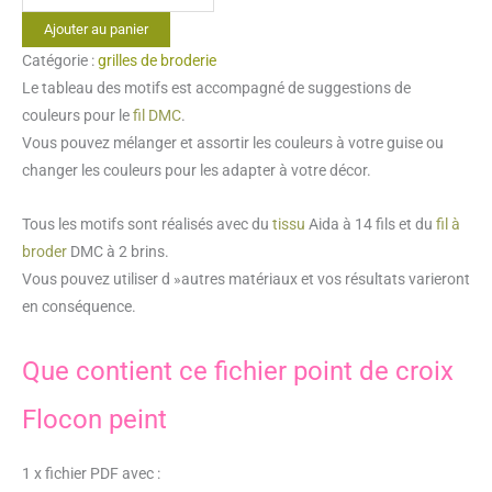
de
Ajouter au panier
Point
Catégorie :
grilles de broderie
de
Le tableau des motifs est accompagné de suggestions de
croix
couleurs pour le
fil DMC
.
Flocon
Vous pouvez mélanger et assortir les couleurs à votre guise ou
peint
changer les couleurs pour les adapter à votre décor.
Tous les motifs sont réalisés avec du
tissu
Aida à 14 fils et du
fil à
broder
DMC à 2 brins.
Vous pouvez utiliser d »autres matériaux et vos résultats varieront
en conséquence.
Que contient ce fichier point de croix
Flocon peint
1 x fichier PDF avec :