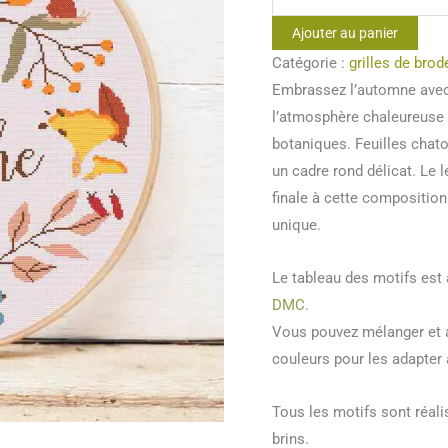
de
Ajouter au panier
Point
Catégorie :
grilles de brod
de
Embrassez l’automne avec 
croix
l’atmosphère chaleureuse 
Fall
botaniques. Feuilles chat
is
un cadre rond délicat. Le l
in
finale à cette composition 
the
unique.
air
Le tableau des motifs es
DMC
.
Vous pouvez mélanger et a
couleurs pour les adapter 
Tous les motifs sont réal
brins.