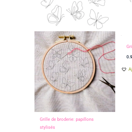
Gri
0.
A
Grille de broderie: papillons
stylisés