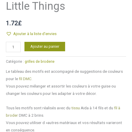
Little Things
1.72
£
Ajouter à la liste d'envies
quantité
Alternative:
Ajouter au panier
de
Point
Catégorie :
grilles de broderie
de
Le tableau des motifs est accompagné de suggestions de couleurs
croix
pour le
fil DMC
.
Enjoy
Vous pouvez mélanger et assortir les couleurs à votre guise ou
The
changer les couleurs pour les adapter à votre décor.
Little
Things
Tous les motifs sont réalisés avec du
tissu
Aida à 14 fils et du
fil à
broder
DMC à 2 brins.
Vous pouvez utiliser d »autres matériaux et vos résultats varieront
en conséquence.