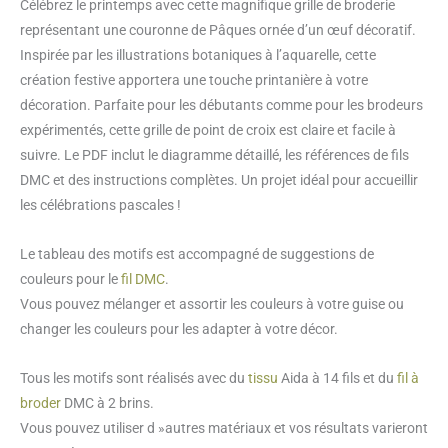
Célébrez le printemps avec cette magnifique grille de broderie
croix
représentant une couronne de Pâques ornée d’un œuf décoratif.
Couronne
Inspirée par les illustrations botaniques à l’aquarelle, cette
de
création festive apportera une touche printanière à votre
Pâques
décoration. Parfaite pour les débutants comme pour les brodeurs
avec
expérimentés, cette grille de point de croix est claire et facile à
un
suivre. Le PDF inclut le diagramme détaillé, les références de fils
oeuf
DMC et des instructions complètes. Un projet idéal pour accueillir
les célébrations pascales !
Le tableau des motifs est accompagné de suggestions de
couleurs pour le
fil DMC
.
Vous pouvez mélanger et assortir les couleurs à votre guise ou
changer les couleurs pour les adapter à votre décor.
Tous les motifs sont réalisés avec du
tissu
Aida à 14 fils et du
fil à
broder
DMC à 2 brins.
Vous pouvez utiliser d »autres matériaux et vos résultats varieront