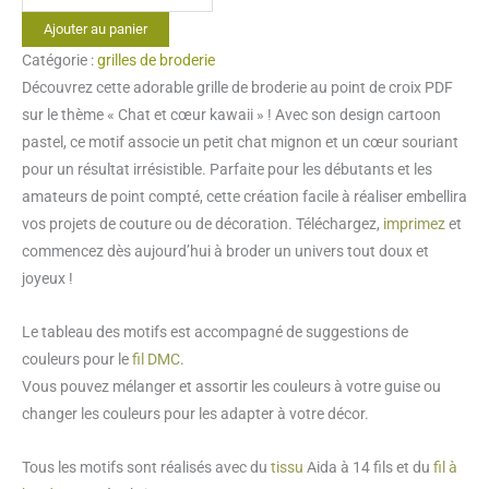
de
Ajouter au panier
Point
Catégorie :
grilles de broderie
de
Découvrez cette adorable grille de broderie au point de croix PDF
croix
sur le thème « Chat et cœur kawaii » ! Avec son design cartoon
Chat
pastel, ce motif associe un petit chat mignon et un cœur souriant
et
pour un résultat irrésistible. Parfaite pour les débutants et les
coeur
amateurs de point compté, cette création facile à réaliser embellira
kawaii
vos projets de couture ou de décoration. Téléchargez,
imprimez
et
commencez dès aujourd’hui à broder un univers tout doux et
joyeux !
Le tableau des motifs est accompagné de suggestions de
couleurs pour le
fil DMC
.
Vous pouvez mélanger et assortir les couleurs à votre guise ou
changer les couleurs pour les adapter à votre décor.
Tous les motifs sont réalisés avec du
tissu
Aida à 14 fils et du
fil à