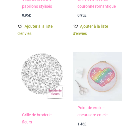
papillons stylisés
couronne romantique
0.95
£
0.95
£
Ajouter à la liste
Ajouter à la liste
d'envies
d'envies
Point de croix –
Grille de broderie:
coeurs arc-en-ciel
fleurs
1.46
£