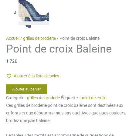
Accueil
/
grilles de broderie
/ Point de croix Baleine
Point de croix Baleine
1.72
£
Ajouter à la liste d'envies
quantité
Ajouter au panier
de
Catégorie :
grilles de broderie
Étiquette :
point de croix
Point
Ces grilles de broderie point de croix baleine sont destinées aux
de
enfants et aux débutants mais pas que! Avec quelques couleurs,
croix
brodez une jolie baleine!
Baleine
Le tableau des motifs est accompagné de suggestions de