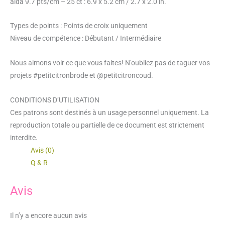
aida 9.7 pts/cm – 25 ct : 6.9 x 5.2 cm / 2.7 x 2.0 in.
Types de points : Points de croix uniquement
Niveau de compétence : Débutant / Intermédiaire
Nous aimons voir ce que vous faites! N’oubliez pas de taguer vos
projets #petitcitronbrode et @petitcitroncoud.
CONDITIONS D’UTILISATION
Ces patrons sont destinés à un usage personnel uniquement. La
reproduction totale ou partielle de ce document est strictement
interdite.
Avis (0)
Q & R
Avis
Il n’y a encore aucun avis