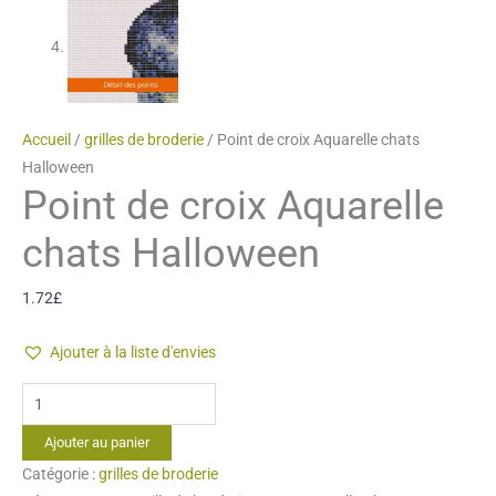
Accueil
/
grilles de broderie
/ Point de croix Aquarelle chats
Halloween
Point de croix Aquarelle
chats Halloween
1.72
£
Ajouter à la liste d'envies
quantité
de
Ajouter au panier
Point
Catégorie :
grilles de broderie
de