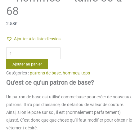
68
2.58
£
Ajouter à la liste d'envies
quantité
de
Ajouter au panier
Corsage
Catégories :
patrons de base
,
hommes
,
tops
&
Qu’est ce qu’un patron de base?
manche
base
Un patron de base est utilisé comme base pour créer de nouveaux
-
patrons. Il n’a pas d’aisance, de détail ou de valeur de couture.
hommes
Ainsi, si on le pose sur soi, il est (normalement parfaitement)
-
ajusté. C’est donc quelque chose qu’il faut modifier pour obtenir le
taille
vêtement désiré.
36
à