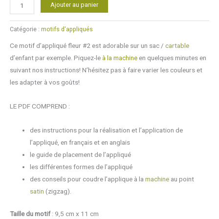
quantité
Alternative:
Ajouter au panier
de
Motif
Catégorie :
motifs d'appliqués
d'appliqué
Ce motif d’appliqué fleur #2 est adorable sur un sac /
cartable
fleur
d’enfant par exemple. Piquez-le
à la machine
en quelques minutes en
#2
suivant nos instructions! N’hésitez pas à faire varier les couleurs et
les adapter à vos goûts!
LE PDF COMPREND :
des instructions pour la réalisation et l’application de
l’appliqué, en français et en anglais
le guide de placement de l’appliqué
les différentes formes de l’appliqué
des conseils pour coudre l’applique à la
machine
au point
satin
(zigzag).
Taille du motif
: 9,5 cm x 11 cm