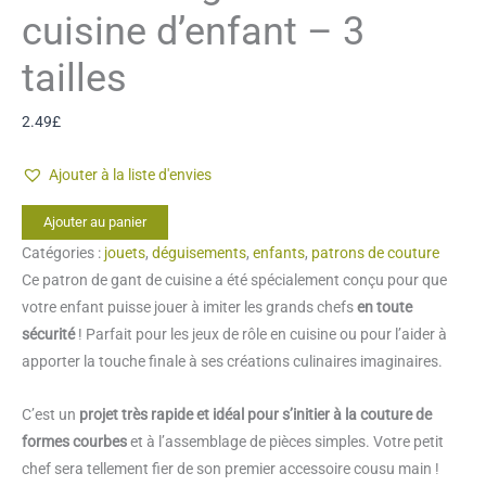
cuisine d’enfant – 3
tailles
2.49
£
Ajouter à la liste d'envies
quantité
Ajouter au panier
de
Catégories :
jouets
,
déguisements
,
enfants
,
patrons de couture
Patron
Ce patron de gant de cuisine a été spécialement conçu pour que
de
votre enfant puisse jouer à imiter les grands chefs
en toute
gant
sécurité
! Parfait pour les jeux de rôle en cuisine ou pour l’aider à
de
apporter la touche finale à ses créations culinaires imaginaires.
cuisine
d'enfant
C’est un
projet très rapide et idéal pour s’initier à la couture de
-
formes courbes
et à l’assemblage de pièces simples. Votre petit
3
chef sera tellement fier de son premier accessoire cousu main !