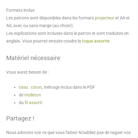
tailles
Formats inclus
Les patrons sont disponibles dans les formats
projecteur
et A4 et
A0, avec ou sans marge (au choix!).
Les explications sont incluses dans le patron et sont traduites en
anglais. Vous pourrez ensuite coudre la
toque assortie
.
Matériel nécessaire
Vous aurez besoin de :
tissu
:
coton
, métrage inclus dans le PDF
de
molleton
du
fil assorti
Partagez !
Nous adorons voir ce que vous faites! N’oubliez pas de taguer vos