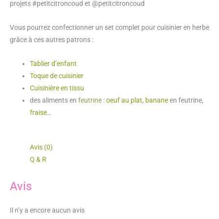
projets #petitcitroncoud et @petitcitroncoud
Vous pourrez confectionner un set complet pour cuisinier en herbe
grâce à ces autres patrons :
Tablier d’enfant
Toque de cuisinier
Cuisinière en tissu
des aliments en
feutrine
:
oeuf au plat
,
banane
en feutrine,
fraise
…
Avis (0)
Q & R
Avis
Il n’y a encore aucun avis