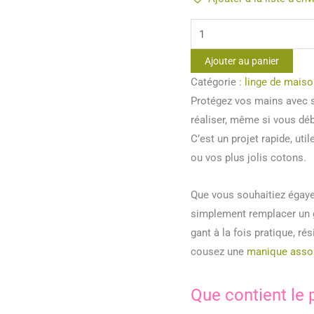
quantité
de
Ajouter au panier
Patron
Catégorie :
linge de maiso
de
Protégez vos mains avec st
gant
réaliser, même si vous dé
de
C’est un projet rapide, util
cuisine
ou vos plus jolis cotons.
Que vous souhaitiez égayer
simplement remplacer un g
gant à la fois pratique, ré
cousez une
manique assor
Que contient le 