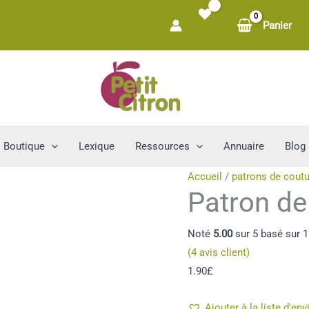
Panier
Boutique
Lexique
Ressources
Annuaire
Blog
Accueil
/
patrons de coutu
Patron de
Noté
5.00
sur 5 basé sur
1
(
4
avis client)
1.90
£
Ajouter à la liste d'env