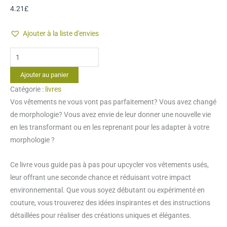
4.21
£
Ajouter à la liste d'envies
quantité
de
Ajouter au panier
Ebook
Catégorie :
livres
"Reprendre
Vos vêtements ne vous vont pas parfaitement? Vous avez changé
des
de morphologie? Vous avez envie de leur donner une nouvelle vie
vêtements"
en les transformant ou en les reprenant pour les adapter à votre
morphologie ?
Ce livre vous guide pas à pas pour upcycler vos vêtements usés,
leur offrant une seconde chance et réduisant votre impact
environnemental. Que vous soyez débutant ou expérimenté en
couture, vous trouverez des idées inspirantes et des instructions
détaillées pour réaliser des créations uniques et élégantes.