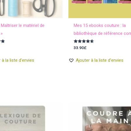
Maîtriser le matériel de
Mes 15 ebooks couture : la
 »
bibliothèque de référence co
Note
33.90
£
4.71
sur 5
 à la liste d'envies
Ajouter à la liste d'envies