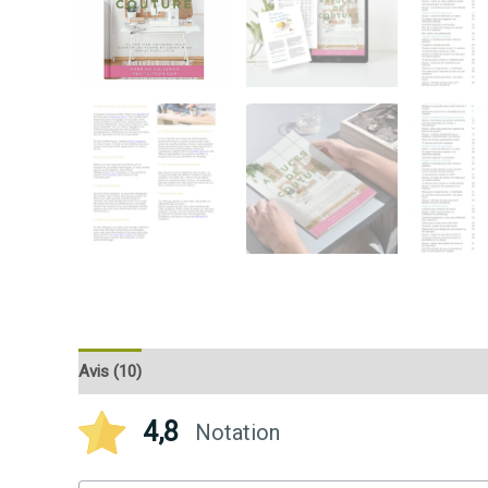
Avis (10)
Q & R
4,8
Notation