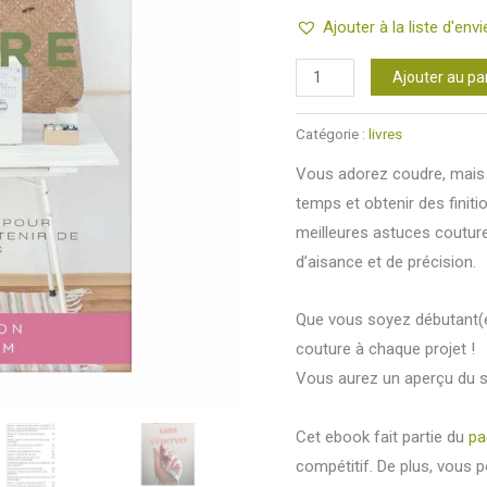
notations
Ajouter à la liste d'envi
client
quantité
Ajouter au pa
de
Ebook
Catégorie :
livres
"Mes
Vous adorez coudre, mais 
astuces
temps et obtenir des finit
de
meilleures astuces couture
couture"
d’aisance et de précision.
Que vous soyez débutant(e
couture à chaque projet !
Vous aurez un aperçu du s
Cet ebook fait partie du
pa
compétitif. De plus, vous 