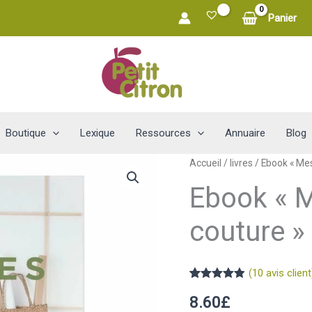
0
Panier
Boutique
Lexique
Ressources
Annuaire
Blog
Accueil
/
livres
/ Ebook « Mes
Ebook « 
couture »
(
10
avis client
Noté
10
4.80
8.60
£
sur 5
basé sur