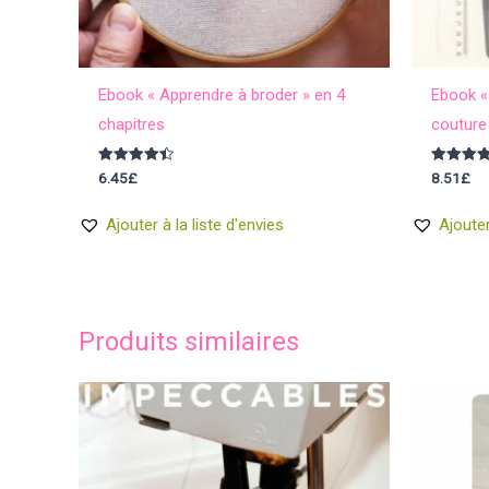
Ebook « Apprendre à broder » en 4
Ebook « 
chapitres
couture
Note
Note
6.45
£
8.51
£
4.50
4.83
sur 5
sur 5
Ajouter à la liste d'envies
Ajouter
Produits similaires