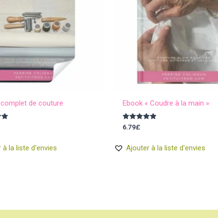
 complet de couture
Ebook « Coudre à la main »
Note
6.79
£
5.00
sur 5
 à la liste d'envies
Ajouter à la liste d'envies