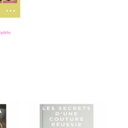
mplète