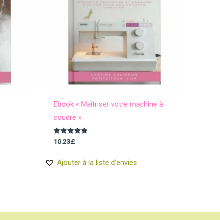
Ebook « Maîtriser votre machine à
coudre »
Note
10.23
£
4.83
sur 5
Ajouter à la liste d'envies