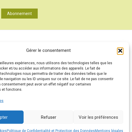
Abonnement
A PROPOS
Gérer le consentement
MENTIONS LÉGALES
meilleures expériences, nous utilisons des technologies telles que les
CONTACT
ocker et/ou accéder aux informations des appareils. Le fait de
ANNONCEURS
 technologies nous permettra de traiter des données telles que le
 navigation ou les ID uniques sur ce site. Le fait de ne pas consentir
CONDITIONS GÉNÉRALES D’UTILISATION
n consentement peut avoir un effet négatif sur certaines
 et fonctions.
POLITIQUE DE CONFIDENTIALITÉ ET PROTECTION DES
DONNÉES (RGPD)
ces
POLITIQUE DE COOKIES (UE)
PARTENAIRES
pter
Refuser
Voir les préférences
DROIT DE RÉTRACTATION
okies
Politique de Confidentialité et Protection des Données
Mentions légales