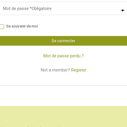
A
Se souvenir de moi
Se connecter
e
Mot de passe perdu ?
n
Not a member?
Register
a
v
e