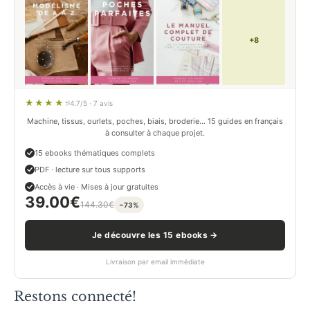
+8
4.7/5 · 7 avis
Machine, tissus, ourlets, poches, biais, broderie… 15 guides en français
à consulter à chaque projet.
15 ebooks thématiques complets
PDF · lecture sur tous supports
Accès à vie · Mises à jour gratuites
39.00
€
144.30
€
−73%
Je découvre les 15 ebooks →
Livraison par email immédiate
Restons connecté!