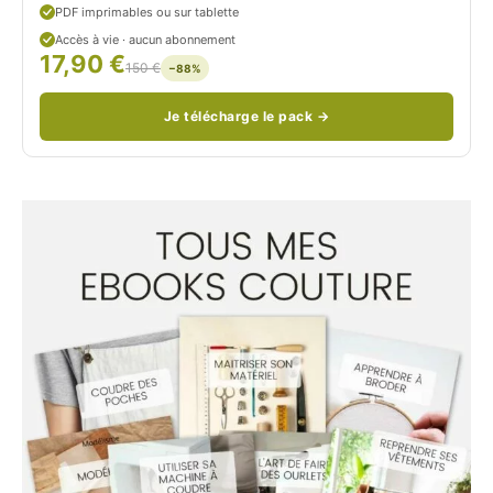
PDF imprimables ou sur tablette
d
Accès à vie · aucun abonnement
17,90 €
/
150 €
−88%
Je télécharge le pack →