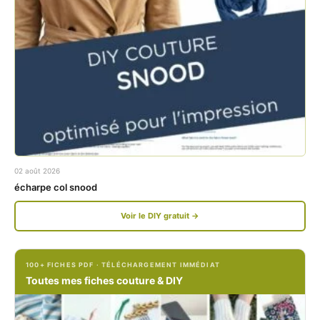
a
n
c
s
e
t
b
a
o
g
o
r
k
a
02 août 2026
.
m
écharpe col snood
c
.
Voir le DIY gratuit →
o
c
m
o
100+ FICHES PDF · TÉLÉCHARGEMENT IMMÉDIAT
/
m
Toutes mes fiches couture & DIY
P
/