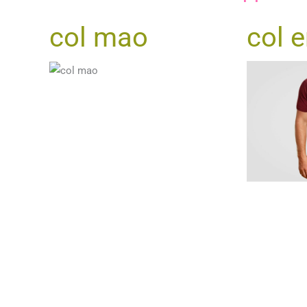
col mao
col 