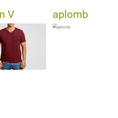
en V
aplomb