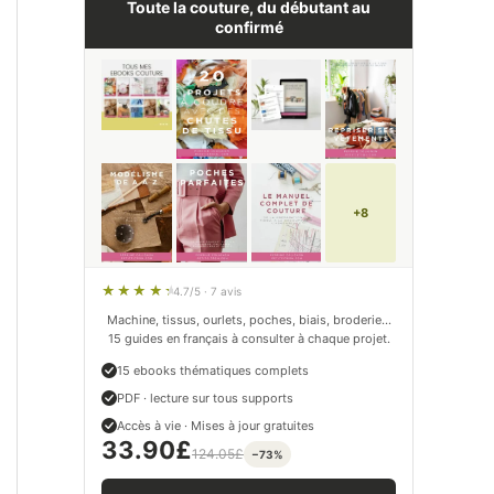
Toute la couture, du débutant au
confirmé
+8
4.7/5 · 7 avis
Machine, tissus, ourlets, poches, biais, broderie…
15 guides en français à consulter à chaque projet.
15 ebooks thématiques complets
PDF · lecture sur tous supports
Accès à vie · Mises à jour gratuites
33.90
£
124.05
£
−73%