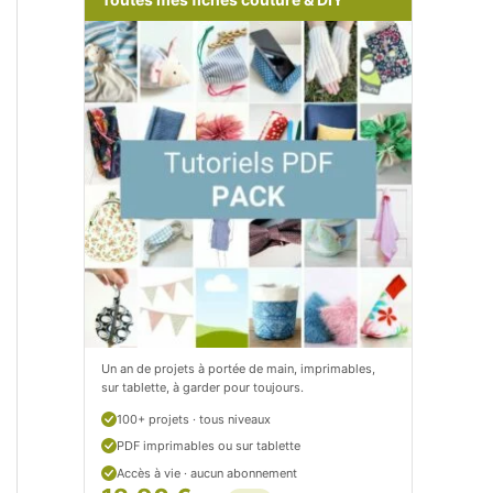
m
o
/
m
P
/
e
p
t
e
i
t
t
i
C
t
i
c
t
i
Un an de projets à portée de main, imprimables,
sur tablette, à garder pour toujours.
r
t
100+ projets · tous niveaux
o
r
PDF imprimables ou sur tablette
n
o
Accès à vie · aucun abonnement