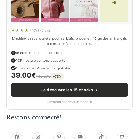
+8
4.7/5 · 7 avis
Machine, tissus, ourlets, poches, biais, broderie… 15 guides en français
à consulter à chaque projet.
15 ebooks thématiques complets
PDF · lecture sur tous supports
Accès à vie · Mises à jour gratuites
39.00
€
145.20
€
−73%
Je découvre les 15 ebooks →
Livraison par email immédiate
Restons connecté!
h
h
P
Y
T
E