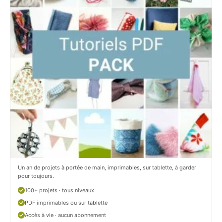
i
t
t
i
C
t
i
c
t
i
r
t
o
r
n
o
/
n
c
Un an de projets à portée de main, imprimables, sur tablette, à garder
o
pour toujours.
u
100+ projets · tous niveaux
PDF imprimables ou sur tablette
d
Accès à vie · aucun abonnement