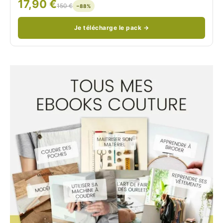
17,90 €
/
150 €
−88%
Je télécharge le pack →