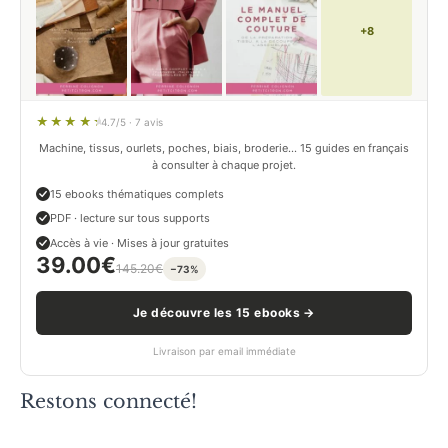
+8
4.7/5 · 7 avis
Machine, tissus, ourlets, poches, biais, broderie… 15 guides en français
à consulter à chaque projet.
15 ebooks thématiques complets
PDF · lecture sur tous supports
Accès à vie · Mises à jour gratuites
39.00
€
145.20
€
−73%
Je découvre les 15 ebooks →
Livraison par email immédiate
Restons connecté!