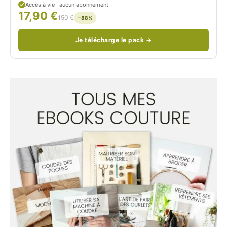
Accès à vie · aucun abonnement
17,90 €
/
150 €
−88%
Je télécharge le pack →