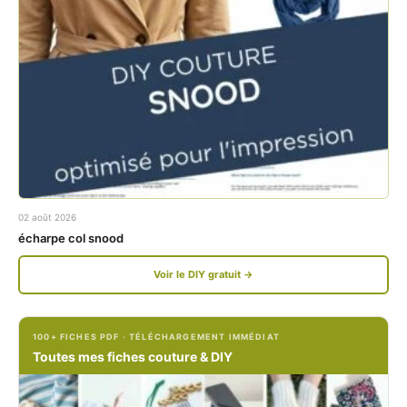
a
n
c
s
e
t
b
a
o
g
o
r
k
a
02 août 2026
.
m
écharpe col snood
c
.
Voir le DIY gratuit →
o
c
m
o
100+ FICHES PDF · TÉLÉCHARGEMENT IMMÉDIAT
/
m
Toutes mes fiches couture & DIY
P
/