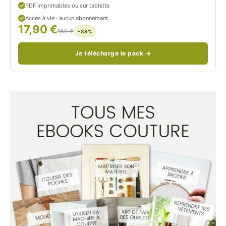
PDF imprimables ou sur tablette
d
Accès à vie · aucun abonnement
17,90 €
/
150 €
−88%
Je télécharge le pack →