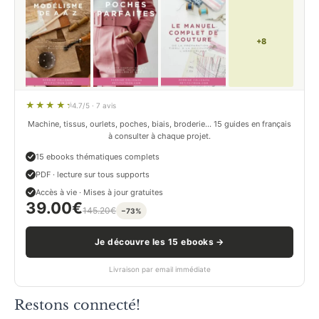
+8
4.7/5 · 7 avis
Machine, tissus, ourlets, poches, biais, broderie… 15 guides en français
à consulter à chaque projet.
15 ebooks thématiques complets
PDF · lecture sur tous supports
Accès à vie · Mises à jour gratuites
39.00
€
145.20
€
−73%
Je découvre les 15 ebooks →
Livraison par email immédiate
Restons connecté!