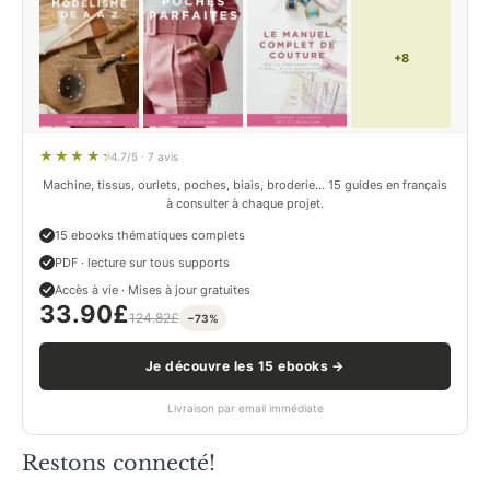
+8
4.7/5 · 7 avis
Machine, tissus, ourlets, poches, biais, broderie… 15 guides en français
à consulter à chaque projet.
15 ebooks thématiques complets
PDF · lecture sur tous supports
Accès à vie · Mises à jour gratuites
33.90
£
124.82
£
−73%
Je découvre les 15 ebooks →
Livraison par email immédiate
Restons connecté!