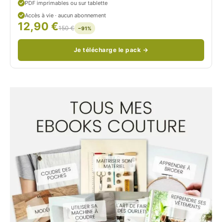
PDF imprimables ou sur tablette
d
Accès à vie · aucun abonnement
12,90 €
/
150 €
−91%
Je télécharge le pack →